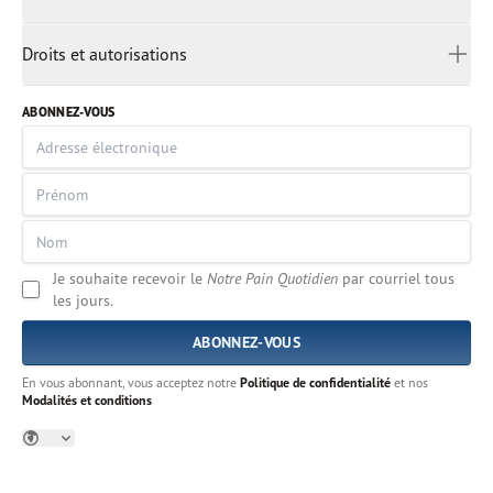
日本語
MODALITÉS ET CONDITIONS
ကညီၤ
Droits et autorisations
Melayu
DROITS ET AUTORISATIONS
മലയാളം
ABONNEZ-VOUS
မြန်မာ
Português
русский
සිංහල
Español
Je souhaite recevoir le
Notre Pain Quotidien
par courriel tous
தமிழ்
les jours.
แบบไทย
українська
Tiếng Việt
En vous abonnant, vous acceptez notre
Politique de confidentialité
et nos
Modalités et conditions