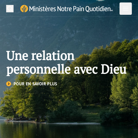
Recherche
Soum
Ministère Notre Pain Quotidien Logo
Ouvrir
Ouvri
Lecture Quotidienne
Une relation
À propos de nous
personnelle avec Dieu
Langues
POUR EN SAVOIR PLUS
Contactez-nous
Abonnez-vous
Version papier
Application
Courriel