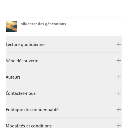
Influencer des générations
Lecture quotidienne
LECTURE QUOTIDIENNE
Afrikaans
Série découverte
العربية
中文 (繁體)
SÉRIE DÉCOUVERTE
Auteurs
中文 (简体)
English (United Kingdom)
AUTEURS
Contactez-nous
English (United States)
English (Canada)
CONTACTEZ-NOUS
Politique de confidentialité
Français
Indonesian
POLITIQUE DE CONFIDENTIALITÉ
हिंदी
Modalités et conditions