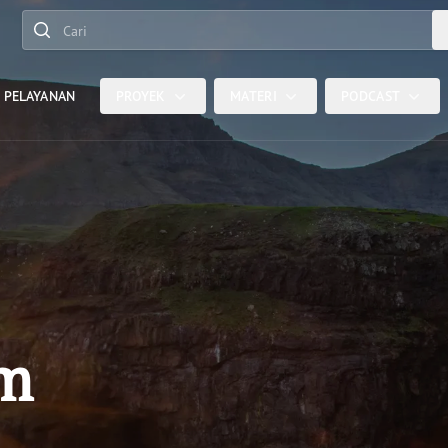
Cari
 PELAYANAN
PROYEK
MATERI
PODCAST
am