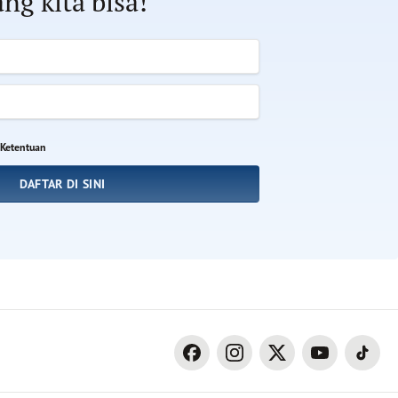
ng kita bisa!
 Ketentuan
DAFTAR DI SINI
facebook
instagram
twitter
youtube
tiktok