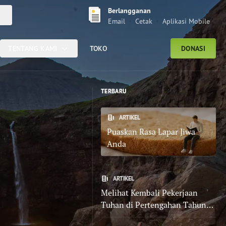
Berlangganan
Cari
Email
Cetak
Aplikasi Mobile
TENTANG KAMI
TOKO
DONASI
TERBARU
ARTIKEL
Puaskan Rasa Lapar Jiwa
Anda
ARTIKEL
Melihat Kembali Pekerjaan
Tuhan di Pertengahan Tahun
Ini