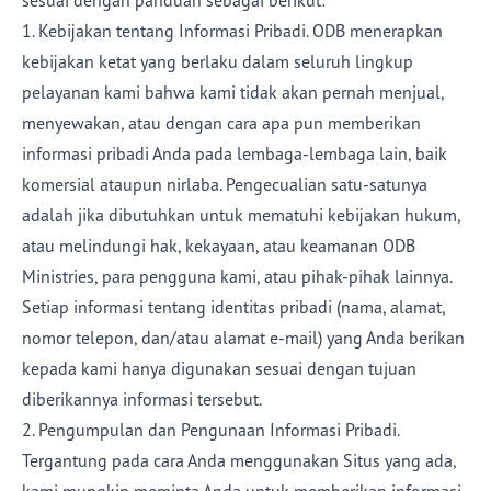
sesuai dengan panduan sebagai berikut:
1. Kebijakan tentang Informasi Pribadi. ODB menerapkan
Toko
kebijakan ketat yang berlaku dalam seluruh lingkup
pelayanan kami bahwa kami tidak akan pernah menjual,
menyewakan, atau dengan cara apa pun memberikan
Berlangganan
informasi pribadi Anda pada lembaga-lembaga lain, baik
Email
Cetak
Aplikasi Mobile
komersial ataupun nirlaba. Pengecualian satu-satunya
adalah jika dibutuhkan untuk mematuhi kebijakan hukum,
DONASI
atau melindungi hak, kekayaan, atau keamanan ODB
Ministries, para pengguna kami, atau pihak-pihak lainnya.
Setiap informasi tentang identitas pribadi (nama, alamat,
nomor telepon, dan/atau alamat e-mail) yang Anda berikan
kepada kami hanya digunakan sesuai dengan tujuan
diberikannya informasi tersebut.
2. Pengumpulan dan Pengunaan Informasi Pribadi.
Tergantung pada cara Anda menggunakan Situs yang ada,