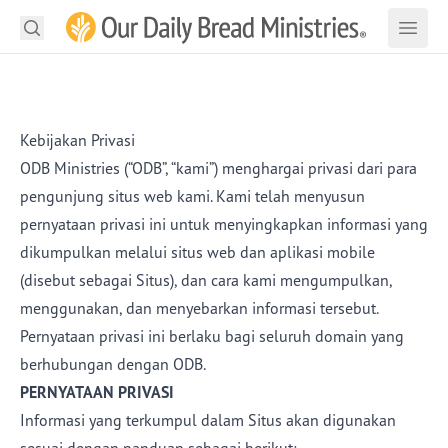
Cari
Apples
Cari
Buka Pencarian
Buka
Telusuri
Kebijakan Privasi
Renungan
ODB Ministries (“ODB”, “kami”) menghargai privasi dari para
pengunjung situs web kami. Kami telah menyusun
Baca Alkitab
pernyataan privasi ini untuk menyingkapkan informasi yang
Buah Pelayanan
dikumpulkan melalui situs web dan aplikasi mobile
(disebut sebagai Situs), dan cara kami mengumpulkan,
Proyek
menggunakan, dan menyebarkan informasi tersebut.
Pernyataan privasi ini berlaku bagi seluruh domain yang
Materi
berhubungan dengan ODB.
Podcast
PERNYATAAN PRIVASI
Informasi yang terkumpul dalam Situs akan digunakan
Tentang Kami