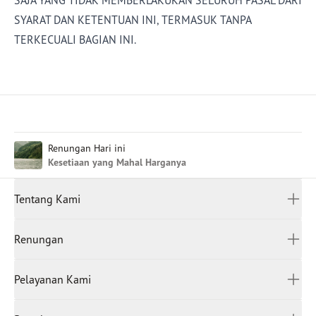
SAJA YANG TIDAK MEMBERLAKUKAN SELURUH PASAL DARI
SYARAT DAN KETENTUAN INI, TERMASUK TANPA
TERKECUALI BAGIAN INI.
Renungan Hari ini
Kesetiaan yang Mahal Harganya
Tentang Kami
Siapa Kami
Renungan
Hubungi Kami
Santapan Rohani
Chinese (Traditional)
Lowongan Kerja
Pelayanan Kami
Chinese (Simplified)
Pengabdianku bagi Kemuliaan-Nya
English (United Kingdom)
WarungSaTeKaMu
Bacaan Terjadwal