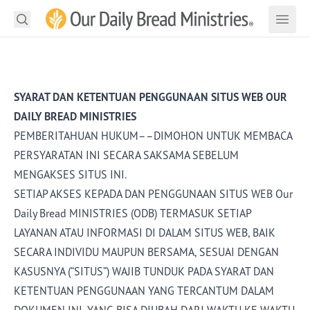
Cari
Apples
Cari
Buka Pencarian
Buka
Telusuri
SYARAT DAN KETENTUAN PENGGUNAAN SITUS WEB OUR
Renungan
DAILY BREAD MINISTRIES
PEMBERITAHUAN HUKUM––DIMOHON UNTUK MEMBACA
Baca Alkitab
PERSYARATAN INI SECARA SAKSAMA SEBELUM
Buah Pelayanan
MENGAKSES SITUS INI.
SETIAP AKSES KEPADA DAN PENGGUNAAN SITUS WEB Our
Proyek
Daily Bread MINISTRIES (ODB) TERMASUK SETIAP
LAYANAN ATAU INFORMASI DI DALAM SITUS WEB, BAIK
Materi
SECARA INDIVIDU MAUPUN BERSAMA, SESUAI DENGAN
Podcast
KASUSNYA (“SITUS”) WAJIB TUNDUK PADA SYARAT DAN
KETENTUAN PENGGUNAAN YANG TERCANTUM DALAM
Tentang Kami