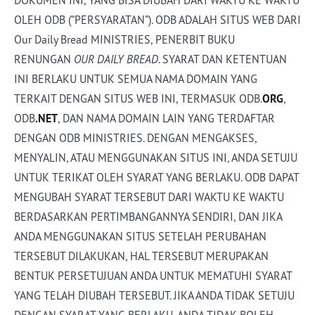
DOKUMEN INI, YANG BISA DIUBAH DARI WAKTU KE WAKTU
OLEH ODB (“PERSYARATAN”). ODB ADALAH SITUS WEB DARI
Toko
Our Daily Bread MINISTRIES, PENERBIT BUKU
RENUNGAN
OUR DAILY BREAD
. SYARAT DAN KETENTUAN
INI BERLAKU UNTUK SEMUA NAMA DOMAIN YANG
Berlangganan
TERKAIT DENGAN SITUS WEB INI, TERMASUK ODB.
ORG
,
Email
Cetak
Aplikasi Mobile
ODB
.NET
, DAN NAMA DOMAIN LAIN YANG TERDAFTAR
DENGAN ODB MINISTRIES. DENGAN MENGAKSES,
DONASI
MENYALIN, ATAU MENGGUNAKAN SITUS INI, ANDA SETUJU
UNTUK TERIKAT OLEH SYARAT YANG BERLAKU. ODB DAPAT
MENGUBAH SYARAT TERSEBUT DARI WAKTU KE WAKTU
BERDASARKAN PERTIMBANGANNYA SENDIRI, DAN JIKA
ANDA MENGGUNAKAN SITUS SETELAH PERUBAHAN
TERSEBUT DILAKUKAN, HAL TERSEBUT MERUPAKAN
BENTUK PERSETUJUAN ANDA UNTUK MEMATUHI SYARAT
YANG TELAH DIUBAH TERSEBUT. JIKA ANDA TIDAK SETUJU