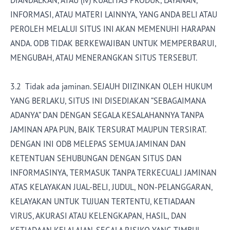
DIANDALKAN, ATAU (iv) KUALITAS PRODUK, LAYANAN,
INFORMASI, ATAU MATERI LAINNYA, YANG ANDA BELI ATAU
PEROLEH MELALUI SITUS INI AKAN MEMENUHI HARAPAN
ANDA. ODB TIDAK BERKEWAJIBAN UNTUK MEMPERBARUI,
MENGUBAH, ATAU MENERANGKAN SITUS TERSEBUT.
3.2 Tidak ada jaminan. SEJAUH DIIZINKAN OLEH HUKUM
YANG BERLAKU, SITUS INI DISEDIAKAN “SEBAGAIMANA
ADANYA” DAN DENGAN SEGALA KESALAHANNYA TANPA
JAMINAN APA PUN, BAIK TERSURAT MAUPUN TERSIRAT.
DENGAN INI ODB MELEPAS SEMUA JAMINAN DAN
KETENTUAN SEHUBUNGAN DENGAN SITUS DAN
INFORMASINYA, TERMASUK TANPA TERKECUALI JAMINAN
ATAS KELAYAKAN JUAL-BELI, JUDUL, NON-PELANGGARAN,
KELAYAKAN UNTUK TUJUAN TERTENTU, KETIADAAN
VIRUS, AKURASI ATAU KELENGKAPAN, HASIL, DAN