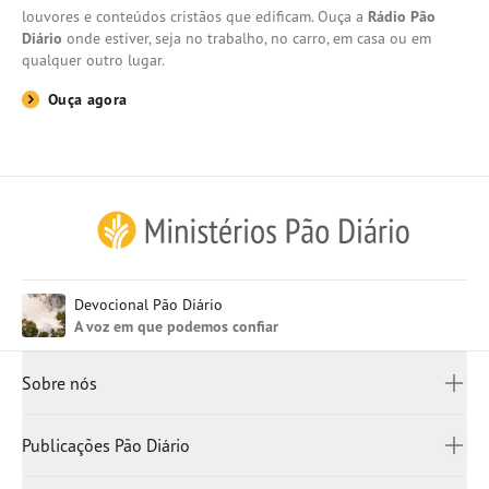
louvores e conteúdos cristãos que edificam. Ouça a
Rádio Pão
Diário
onde estiver, seja no trabalho, no carro, em casa ou em
qualquer outro lugar.
Ouça agora
Inglês (EUA)
Devocional Pão Diário
Inglês (UK)
A voz em que podemos confiar
Françês
Canadá
Sobre nós
China Simplificado
China
Quem somos
Publicações Pão Diário
Japão
Escritórios
Rússia
Bíblias