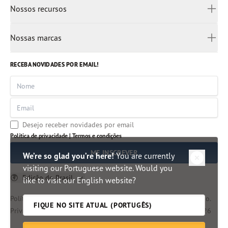
Como doar
Nossos recursos
Espanha
Devocionais
Entre em contato
Ucrânia
Rádio Pão Diário
Para crianças
Liderança
Nossas marcas
Africâner
Aplicativo
Autores clássicos
Árabe
Imersão Bíblica
Artigos
RECEBA NOVIDADES POR EMAIL!
Mianmar
Centro de Pesquisa Bíblica
Indonésia
Nome
Hindi
Email
Malayalam
Tâmil
Desejo receber novidades por email
Tailândia
Política de privacidade |
Termos e condições
Vietnã
ME INSCREVER
We’re so glad you’re here!
You are currently
visiting our Portuguese website. Would you
Edição do Brasil
like to visit our English website?
Política de
Termos e
Direitos e
©
Ministérios Pão Diário.
FIQUE NO SITE ATUAL (PORTUGÊS)
Privacidade
Condições
Permissões
All rights reserved.
2026