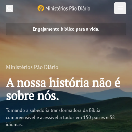
Pesquisar em Ministérios Pão Diário
Ministérios Pão Diário
Pesq
Abrir
Abrir
Engajamento bíblico para a vida.
Recursos
Jornada Bíblica
Publicações Pão Diário
Ministérios Pão Diário
Projetos
A nossa história não é
Sobre nós
sobre nós.
Tornando a sabedoria transformadora da Bíblia
Inscreva-se
compreensível e acessível a todos em 150 países e 58
Novidades
Devocional
idiomas.