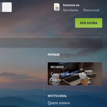
Inscreva-se
Pesquisar
Novidades
Devocional
DOE AGORA
POPULAR
RECURSOS
Conecte-se com o Pão
Diário
INSTITUCIONAL
Quem somos