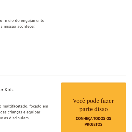
 por meio do engajamento
 a missão acontecer.
io Kids
Você pode fazer
o multifacetado, focado em
parte disso
é das crianças e equipar
e as discipulam.
CONHEÇA TODOS OS
PROJETOS