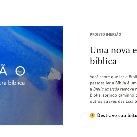
PROJETO IMERSÃO
Uma nova ex
bíblica
Você sente que ler a Bíb
pessoas ler a Bíblia é um
a
Bíblia Imersão
remove m
Bíblia, abrindo caminho
outros através das Escrit
Destrave sua leitu