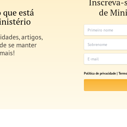
Inscreva-
 que está
de Mini
nistério
Primeiro nome
idades, artigos,
Sobrenome
 de se manter
mais!
E-mail
Política de privacidade |
Termo