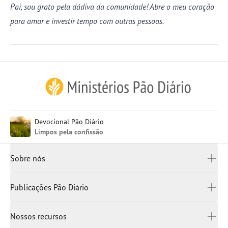
Pai, sou grato pela dádiva da comunidade! Abre o meu coração
para amar e investir tempo com outras pessoas.
Inglês (EUA)
Devocional Pão Diário
Inglês (UK)
Limpos pela confissão
Françês
Canadá
Sobre nós
China Simplificado
China
Quem somos
Publicações Pão Diário
Japão
Escritórios
Rússia
Bíblias
Como doar
Nossos recursos
Espanha
Devocionais
Entre em contato