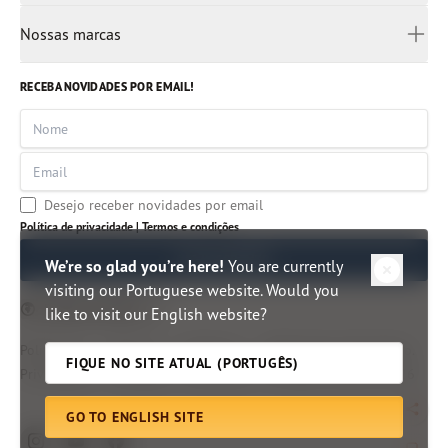
Ucrânia
Rádio Pão Diário
Para crianças
Liderança
Nossas marcas
Africâner
Aplicativo
Autores clássicos
Árabe
Imersão Bíblica
Artigos
RECEBA NOVIDADES POR EMAIL!
Mianmar
Centro de Pesquisa Bíblica
Indonésia
Nome
Hindi
Email
Malayalam
Tâmil
Desejo receber novidades por email
Tailândia
Política de privacidade |
Termos e condições
Vietnã
ME INSCREVER
We’re so glad you’re here!
You are currently
visiting our Portuguese website. Would you
Edição do Brasil
like to visit our English website?
Política de
Termos e
Direitos e
©
Ministérios Pão Diário.
FIQUE NO SITE ATUAL (PORTUGÊS)
Privacidade
Condições
Permissões
All rights reserved.
2026
GO TO ENGLISH SITE
Togg
instagram
youtube
facebook