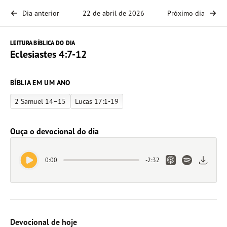
Dia anterior
22 de abril de 2026
Próximo dia
LEITURA BÍBLICA DO DIA
Eclesiastes 4:7-12
BÍBLIA EM UM ANO
2 Samuel 14–15
Lucas 17:1-19
Ouça o devocional do dia
Play Audio
Apple Podcasts L
Spotify Link
Downlo
0:00
-
2:32
Devocional de hoje