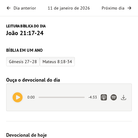
Dia anterior
11 de janeiro de 2026
Próximo dia
LEITURA BÍBLICA DO DIA
João 21:17-24
BÍBLIA EM UM ANO
Gênesis 27–28
Mateus 8:18-34
Ouça o devocional do dia
Play Audio
Apple Podcasts L
Spotify Link
Downlo
0:00
-
4:33
Devocional de hoje