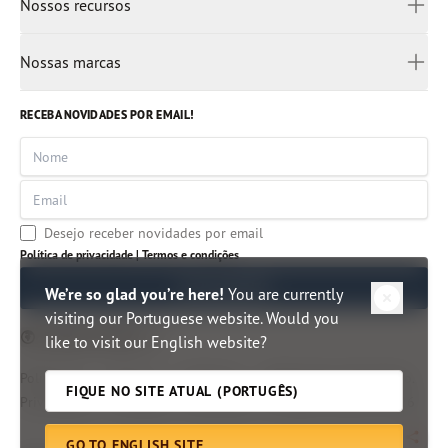
Nossos recursos
Espanha
Devocionais
Entre em contato
Ucrânia
Rádio Pão Diário
Para crianças
Liderança
Nossas marcas
Africâner
Aplicativo
Autores clássicos
Árabe
Imersão Bíblica
Artigos
RECEBA NOVIDADES POR EMAIL!
Mianmar
Centro de Pesquisa Bíblica
Indonésia
Nome
Hindi
Email
Malayalam
Tâmil
Desejo receber novidades por email
Tailândia
Política de privacidade |
Termos e condições
Vietnã
ME INSCREVER
We’re so glad you’re here!
You are currently
visiting our Portuguese website. Would you
Edição do Brasil
like to visit our English website?
Política de
Termos e
Direitos e
©
Ministérios Pão Diário.
FIQUE NO SITE ATUAL (PORTUGÊS)
Privacidade
Condições
Permissões
All rights reserved.
2026
GO TO ENGLISH SITE
Togg