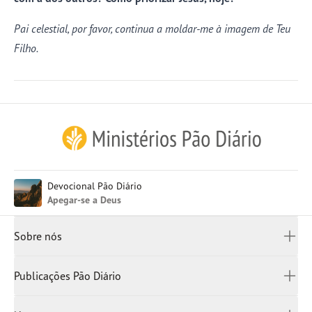
Pai celestial, por favor, continua a moldar-me à imagem de Teu
Filho.
Inglês (EUA)
Devocional Pão Diário
Inglês (UK)
Apegar-se a Deus
Françês
Canadá
Sobre nós
China Simplificado
China
Quem somos
Publicações Pão Diário
Japão
Escritórios
Rússia
Bíblias
Como doar