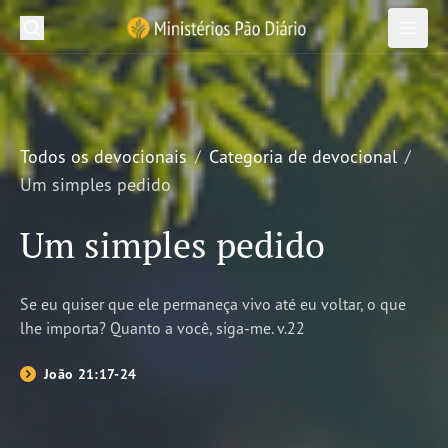
Pesquisar em Ministérios Pão Diário
Ministérios Pão Diário
Pesq
Abrir
Abrir
Recursos
Jornada Bíblica
Todos os devocionais
Categoria de devocional
Um simples pedido
Publicações Pão Diário
Um simples pedido
Projetos
Sobre nós
Se eu quiser que ele permaneça vivo até eu voltar, o que
lhe importa? Quanto a você, siga-me. v.22
João 21:17-24
Inscreva-se
Novidades
Devocional