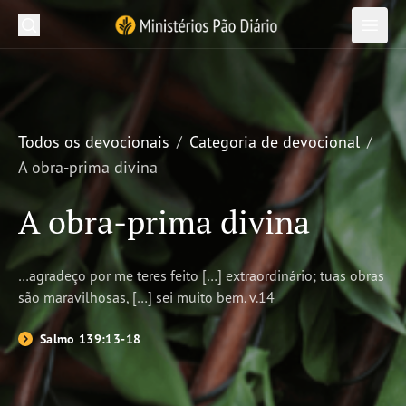
Pesquisar em Ministérios Pão Diário
Ministérios Pão Diário
Pesq
Abrir
Abrir
Recursos
Jornada Bíblica
Todos os devocionais
Categoria de devocional
A obra-prima divina
Publicações Pão Diário
A obra-prima divina
Projetos
Sobre nós
…agradeço por me teres feito […] extraordinário; tuas obras
são maravilhosas, […] sei muito bem. v.14
Salmo 139:13-18
Inscreva-se
Novidades
Devocional