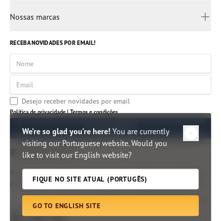
Ucrânia
Rádio Pão Diário
Para crianças
Liderança
Nossas marcas
Africâner
Aplicativo
Autores clássicos
Árabe
Imersão Bíblica
Artigos
RECEBA NOVIDADES POR EMAIL!
Mianmar
Centro de Pesquisa Bíblica
Indonésia
Nome
Hindi
Email
Malayalam
Tâmil
Desejo receber novidades por email
Tailândia
Política de privacidade |
Termos e condições
Vietnã
ME INSCREVER
We’re so glad you’re here!
You are currently
visiting our Portuguese website. Would you
Edição do Brasil
like to visit our English website?
Política de
Termos e
Direitos e
©
Ministérios Pão Diário.
FIQUE NO SITE ATUAL (PORTUGÊS)
Privacidade
Condições
Permissões
All rights reserved.
2026
GO TO ENGLISH SITE
Togg
instagram
youtube
facebook