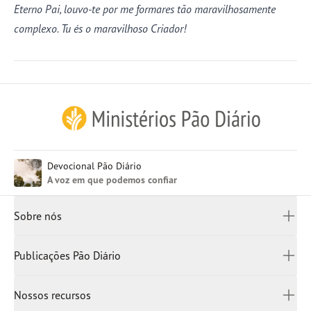
Eterno Pai, louvo-te por me formares tão maravilhosamente
complexo. Tu és o maravilhoso Criador!
Inglês (EUA)
Devocional Pão Diário
Inglês (UK)
A voz em que podemos confiar
Françês
Canadá
Sobre nós
China Simplificado
China
Quem somos
Publicações Pão Diário
Japão
Escritórios
Rússia
Bíblias
Como doar
Nossos recursos
Espanha
Devocionais
Entre em contato