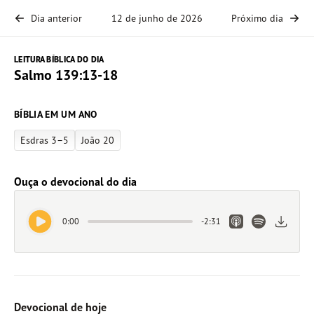
Dia anterior
12 de junho de 2026
Próximo dia
LEITURA BÍBLICA DO DIA
Salmo 139:13-18
BÍBLIA EM UM ANO
Esdras 3–5
João 20
Ouça o devocional do dia
Play Audio
Apple Podcasts L
Spotify Link
Downlo
0:00
-
2:31
Devocional de hoje