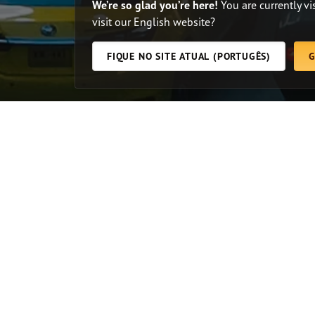
We’re so glad you’re here!
You are currently v
visit our English website?
FIQUE NO SITE ATUAL (PORTUGÊS)
G
NOSSOS RECURSOS
NOSSAS MARCA
Rádio Pão Diário
Imersão B
Aplicativo
Centro de
Artigos