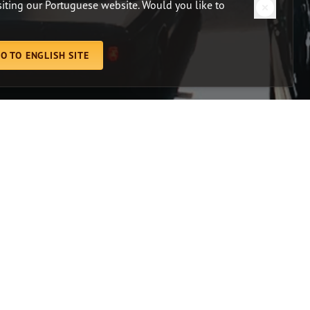
isiting our Portuguese website. Would you like to
O TO ENGLISH SITE
instagram
youtube
facebook
S
RECEBA NOVIDADES POR EMAIL!
íblica
Nome
 Pesquisa Bíblica
Email