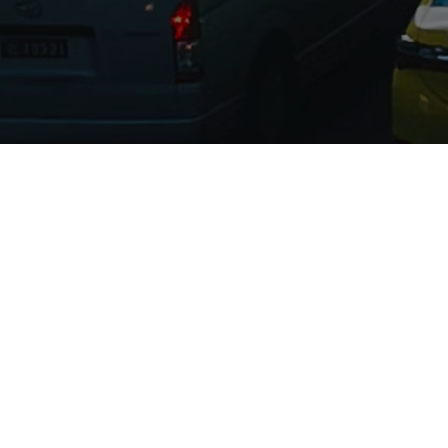
Inglês (EUA)
Inglês (UK)
Françês
Canadá
China Simplificado
China
Japão
Rússia
Devocional Pão Diário
Espanha
Deus está no comando
Ucrânia
Africâner
Árabe
SOBRE NÓS
PUBLICAÇÕES PÃO DIÁRIO
Mianmar
Quem somos
Bíblias
Indonésia
Escritórios
Devocionais
Hindi
Como doar
Para crianças
Malayalam