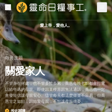
靈命日糧事工
搜尋
送出
開啟
開啟
愛上帝，愛他人。
與主同行
閱讀聖經
關於我們
每月主題
代禱事項
關愛家人
不管身在何處，也不管多忙多累，喬恩每晚七點都會打電
訂閱
話給年邁的母親。即使因某種原因無法通話，喬恩也一定
索取紙本
電郵
手機應用程式
會發短信讓母親安心。儘管每天都這麼做並不容易，但喬
恩甘之如飴，因她愛母親，不想讓母親擔憂。
奉獻
按此閱讀