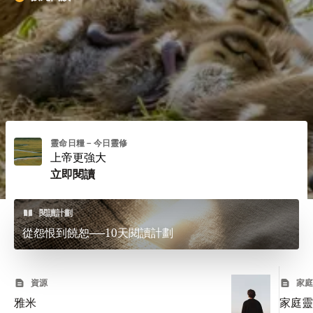
靈命日糧－今日靈修
上帝更強大
立即閱讀
閱讀計劃
從怨恨到饒恕──10天閱讀計劃
資源
家
雅米
家庭靈