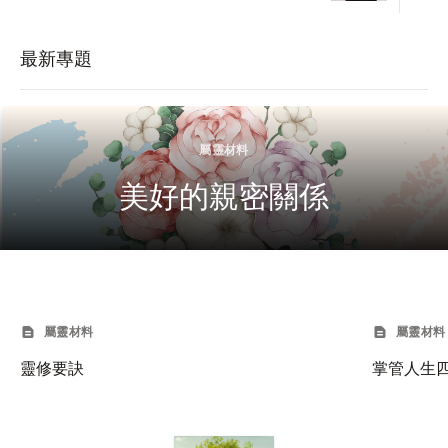
最新專題
屬靈材料
美好的親密關係
屬靈材料
屬靈材料
靈修要訣
掌管人生