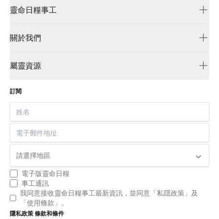
靈命日糧事工
हिंदी
日本語
首頁
關於我們
ကညီၤ
靈命日糧
Melayu
我們的故事
天父好愛我
屬靈資源
Português
使命與異象
天路系列
മലയാളം
靈命日糧大學
信仰宣言
竭誠獻上
မြန်မာ
訂閱
禱告系列
Português
姓名
雅米
русский
電子郵件地址
සිංහල
Español
Country
தமிழ்
แบบไทย
電子版靈命日糧
事工通訊
українська
我同意接收靈命日糧事工最新資訊，並同意「私隱政策」及
Tiếng Việt
「使用條款」。
Tagalog
隱私政策
條款和條件