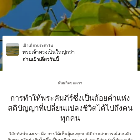
แอปพลิเคชัน
อีเมล
หนังสือ
♥ ถวาย
เฝ้าเดี่ยวประจำวัน
พระเจ้าทรงเป็นใหญ่กว่า
อ่านเฝ้าเดี่ยววันนี้
พันธกิจของเรา
การทำให้พระคัมภีร์ซึ่งเป็นถ้อยคำแห่ง
สติปัญญาที่เปลี่ยนแปลงชีวิตได้ไปถึงคน
ทุกคน
วิสัยทัศน์ของเรา คือ การได้เห็นผู้คนทุกชาติมีประสบการณ์ส่วนตัว
กับพระคริสต์ เติบโตขึ้นเป็นเหมือนพระองค์ และมีส่วนรับใช้พระเจ้า