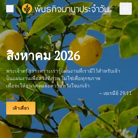
ค้นหา
พันธกิจมานาประจำวัน | รักพระเจ้ารักผู้อื่น
ค้น
เปิด
เปิด
แนะนำ
เฝ้าเดี่ยวกับมานาฯ
สิงหาคม 2026
พันธกิจของเรา
พระเจ้าตรัสว่า เพราะเรารู้แผนงานที่เรามีไว้สำหรับเจ้า
สื่อของเรา
ป็นแผนงานเพื่อสวัสดิภาพ ไม่ใช่เพื่อทุกขภาพ
เพื่อจะให้อนาคตและความหวังใจแก่เจ้า
เกี่ยวกับเรา
— เยเรมีย์ 29:11
ติดต่อสอบถาม
เฝ้าเดี่ยว
สมัครสมาชิก