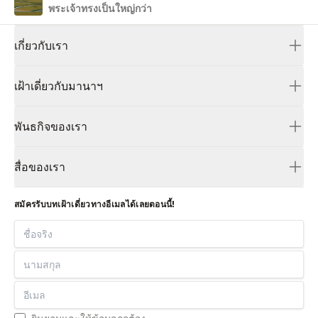
พระเจ้าทรงเป็นใหญ่กว่า
เกี่ยวกับเรา
เกี่ยวกับเรา
เฝ้าเดี่ยวกับมานาฯ
เรื่องราวของเรา
หนังสือเฝ้าเดี่ยว
เราเป็นใคร?
พันธกิจของเรา
ของขวัญวันนี้
เราเชื่ออะไร?
คนรักพระคำ
เฝ้าเดี่ยวผ่านอีเมล
สื่อของเรา
มานาฯ เพื่อการประกาศ
เฝ้าเดี่ยวผ่านแอป
หนังสือ
เปลี่ยนคุกให้เป็นสวรรค์
สมัครรับบทเฝ้าเดี่ยวทางอีเมลได้เลยตอนนี้!
แผ่นพับ
Mustard Seed
ชื่อจริง
มานาฯ เสียง
นามสกุล
พักกาย พักใจ
อีเมล