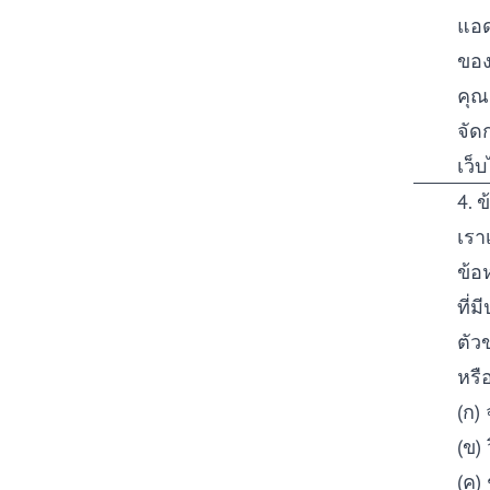
แอด
ของ
คุณ
จัด
เว็บ
4. ข
เรา
ข้อ
ที่
ตัวข
หรือ
(ก)
(ข)
(ค)