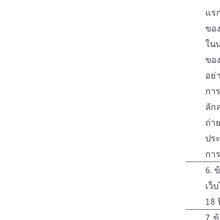
แรก
ของ
ในน
ของ
อย่
การ
ลัก
ถ่า
ประ
การ
6. 
เว็บ
18 
7. ข