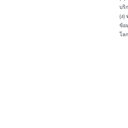
บริ
(ง) 
ข้อ
โลก