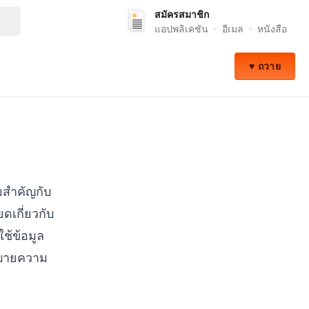
สมัครสมาชิก
ค้นหา
แอปพลิเคชัน
อีเมล
หนังสือ
♥ ถวาย
ามสำคัญกับ
ดเกี่ยวกับ
ช้ข้อมูล
โยบายความ