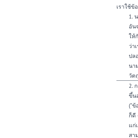
เราใช้ข้
1. 
อัน
ให้
ว่า
ปลอ
นาม
วัต
2. 
ขึ้
(“ข
ก็ด
แก่
สาม