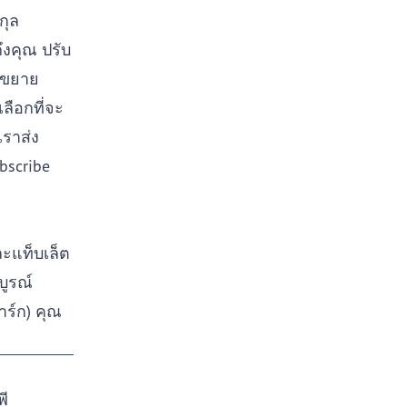
กุล
ถึงคุณ ปรับ
ะขยาย
ลือกที่จะ
เราส่ง
bscribe
ะแท็บเล็ต
บูรณ์
าร์ก) คุณ
พี