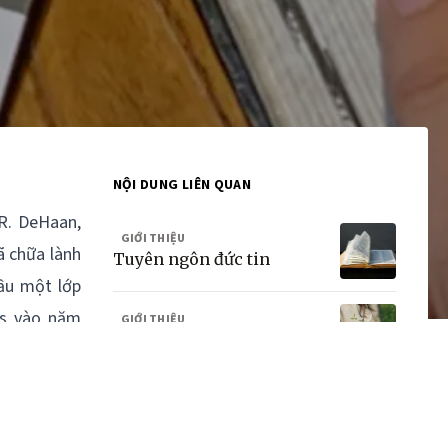
NỘI DUNG LIÊN QUAN
.R. DeHaan,
GIỚI THIỆU
ã chữa lành
Tuyên ngôn đức tin
ầu một lớp
ss vào năm
GIỚI THIỆU
Tình nguyện viên
 người đàn
 trào toàn
GIỚI THIỆU
Thánh.
Dâng hiến
ối vẫn tiếp