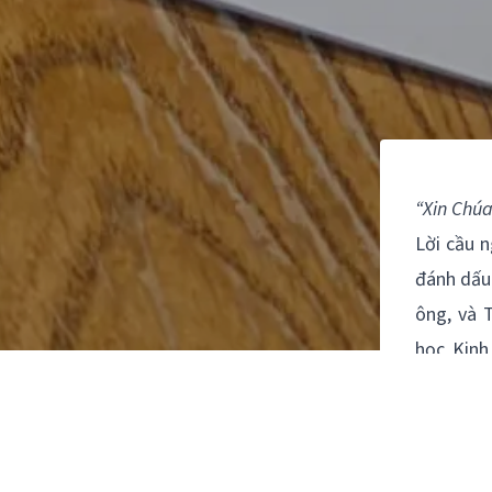
“Xin Chúa
Lời cầu n
đánh dấu 
ông, và 
học Kinh
1938, đư
ông đáp 
cầu, giúp
Khát khao