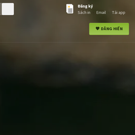
Đăng ký
Bắt đầu tìm kiếm
Sách in
Email
Tải app
🧡 DÂNG HIẾN