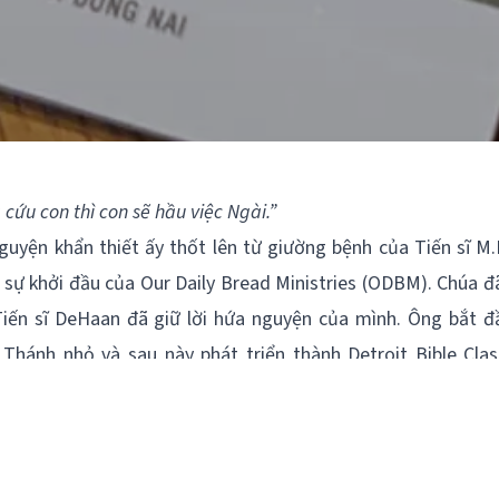
 cứu con thì con sẽ hầu việc Ngài.”
guyện khẩn thiết ấy thốt lên từ giường bệnh của Tiến sĩ M
sự khởi đầu của Our Daily Bread Ministries (ODBM). Chúa đ
Tiến sĩ DeHaan đã giữ lời hứa nguyện của mình. Ông bắt đ
 Thánh nhỏ và sau này phát triển thành Detroit Bible Cla
ợc phát sóng từ một đài radio công suất chỉ 50 watt. Một
lại lòng thương xót của Chúa đã khơi nguồn cho một phong
 hàng triệu người kinh nghiệm quyền năng biến đổi của Kinh 
 tìm thấy ý nghĩa cuộc sống, sự hiểu biết Chúa và sự kết n